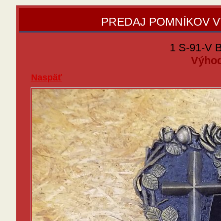
PREDAJ POMNÍKOV 
1 S-91-V 
Výhod
Naspäť