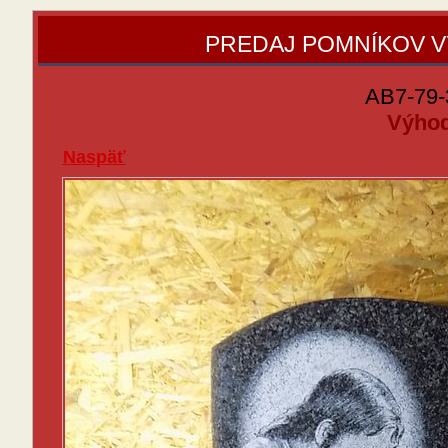
PREDAJ POMNÍKOV 
AB7-79-
Výhod
Naspäť