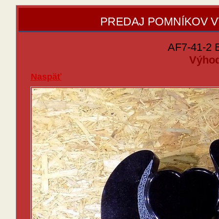
PREDAJ POMNÍKOV 
AF7-41-2 B
Výhod
Naspäť