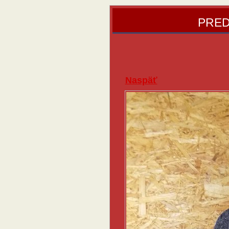
PRED
Naspäť