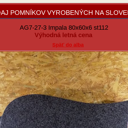
AJ POMNÍKOV VYROBENÝCH NA SLOV
AG7-27-3 Impala 80x60x6 st112
Výhodná letná cena
Späť do alba